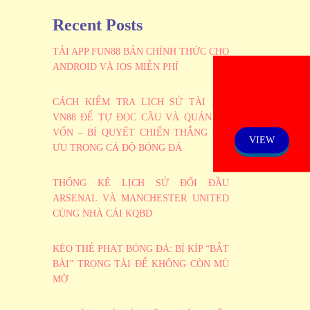
Recent Posts
TẢI APP FUN88 BẢN CHÍNH THỨC CHO
ANDROID VÀ IOS MIỄN PHÍ
CÁCH KIỂM TRA LỊCH SỬ TÀI XỈU
ADMISSION
VN88 ĐỂ TỰ ĐỌC CẦU VÀ QUẢN LÝ
NOTICE
VỐN – BÍ QUYẾT CHIẾN THẮNG TỐI
VIEW
ƯU TRONG CÁ ĐỘ BÓNG ĐÁ
THỐNG KÊ LỊCH SỬ ĐỐI ĐẦU
ARSENAL VÀ MANCHESTER UNITED
CÙNG NHÀ CÁI KQBD
KÈO THẺ PHẠT BÓNG ĐÁ: BÍ KÍP “BẮT
BÀI” TRỌNG TÀI ĐỂ KHÔNG CÒN MÙ
MỜ