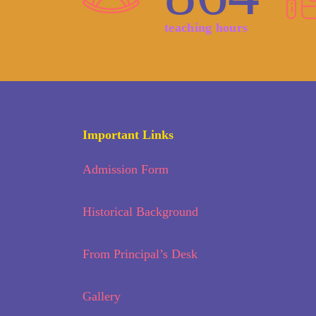
teaching hours
Important Links
Admission Form
Historical Background
From Principal’s Desk
Gallery