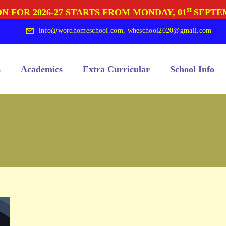
st
N FOR 2026-27 STARTS FROM MONDAY, 01
SEPTE
info@wordhomeschool.com
,
wheschool2020@gmail.com
s
Academics
Extra Curricular
School Info