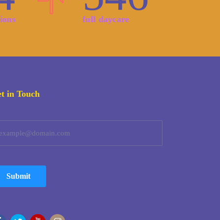
ions
full daycare
t in Touch
Submit