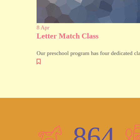
8
Apr
Letter Match Class
Our preschool program has four dedicated cla
864