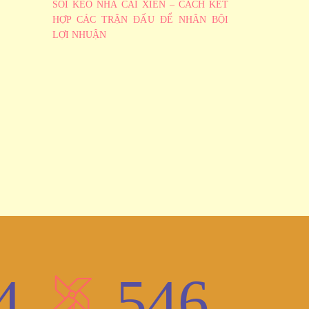
SOI KÈO NHÀ CÁI XIÊN – CÁCH KẾT
HỢP CÁC TRẬN ĐẤU ĐỂ NHÂN BỘI
LỢI NHUẬN
4
546