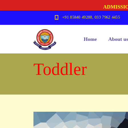
ADMISSIO
+91 85840 49288, 033 7962 4455
Home
About u
Toddler