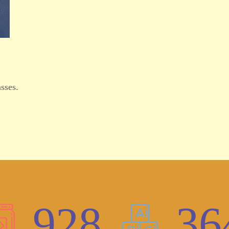
sses.
928
36