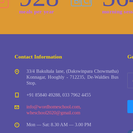
meals per year
morning sess
Contact Information
Ge
33/4 Bakultala lane, (Dakswinpara Chowmatha)
Konnagar, Hooghly - 712235, De-Waldies Bus
Stop.
+91 85840 49288, 033 7962 4455
info@wordhomeschool.com
,
wheschool2020@gmail.com
Mon — Sat: 8.30 AM — 3.00 PM