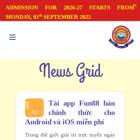
ADMISSION FOR 2026-27 STARTS FROM
st
MONDAY, 01
SEPTEMBER 2025
News Grid
Tải app Fun88 bản
3
chính thức cho
Apr
Android và iOS miễn phí
Trong thế giới giải trí trực tuyến ngày