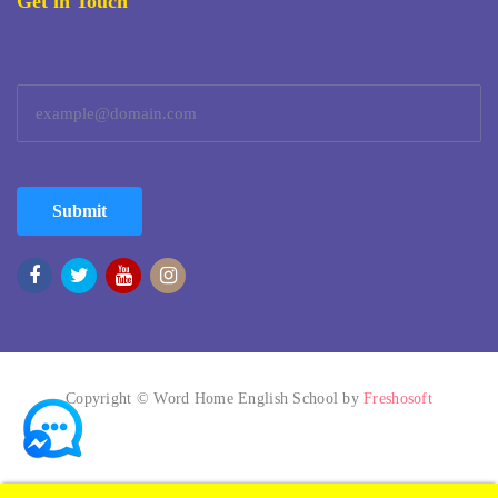
Get in Touch
Submit
Copyright © Word Home English School by
Freshosoft