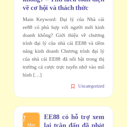
về cơ hội và thách thức
Main Keyword: Đại lý của Nhà cái
ee88 có phù hợp với người mới kinh
doanh không? Giới thiệu về chương
trình đại lý của nhà cái EE88 và tiềm
năng kinh doanh Chương trình đại lý
của nhà cái EE88 đã nổi bật trong thị
trường cá cược trực tuyến nhờ vào mô
hình […]
Uncategorized
EE88 có hỗ trợ xem
7
lại trận đấu đã phát
May