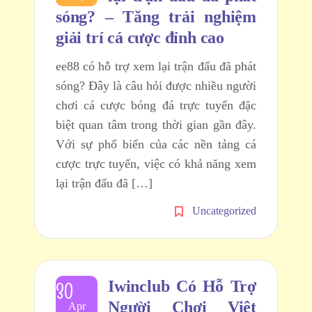
sóng? – Tăng trải nghiệm
giải trí cá cược đỉnh cao
ee88 có hỗ trợ xem lại trận đấu đã phát
sóng? Đây là câu hỏi được nhiều người
chơi cá cược bóng đá trực tuyến đặc
biệt quan tâm trong thời gian gần đây.
Với sự phổ biến của các nền tảng cá
cược trực tuyến, việc có khả năng xem
lại trận đấu đã […]
Uncategorized
Iwinclub Có Hỗ Trợ
30
Người Chơi Việt
Apr