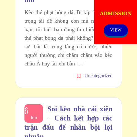
ADMISSION
Kèo thẻ phạt bóng đá: Bí kíp “bắt bài”
NOTICE
trọng tài để không còn mù mờ Chào
bạn, tôi biết bạn đang tìm hiểu về kèo
VIEW
thẻ phạt bóng đá phải không? Có một
sự thật là trong làng cá cược, nhiều
người thường chỉ chăm chăm vào kèo
châu Á hay tài xỉu bàn […]
Uncategorized
Soi kèo nhà cái xiên
6
– Cách kết hợp các
Jun
trận đấu để nhân bội lợi
nhuận