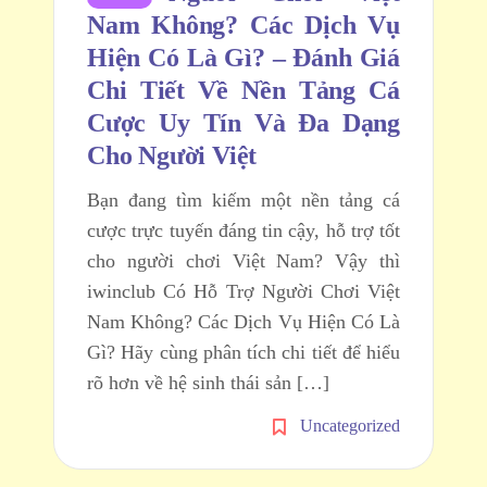
Nam Không? Các Dịch Vụ
Hiện Có Là Gì? – Đánh Giá
Chi Tiết Về Nền Tảng Cá
Cược Uy Tín Và Đa Dạng
Cho Người Việt
Bạn đang tìm kiếm một nền tảng cá
cược trực tuyến đáng tin cậy, hỗ trợ tốt
cho người chơi Việt Nam? Vậy thì
iwinclub Có Hỗ Trợ Người Chơi Việt
Nam Không? Các Dịch Vụ Hiện Có Là
Gì? Hãy cùng phân tích chi tiết để hiểu
rõ hơn về hệ sinh thái sản […]
Uncategorized