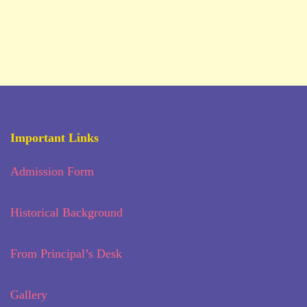
Important Links
Admission Form
Historical Background
From Principal’s Desk
Gallery