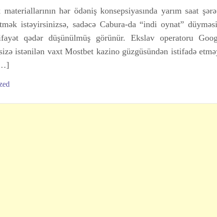
ak materiallarının hər ödəniş konsepsiyasında yarım saat şərə
etmək istəyirsinizsə, sadəcə Cabura-da “indi oynat” düyməsi
kifayət qədər düşünülmüş görünür. Ekslav operatoru Goog
sizə istənilən vaxt Mostbet kazino güzgüsündən istifadə etm
[…]
zed