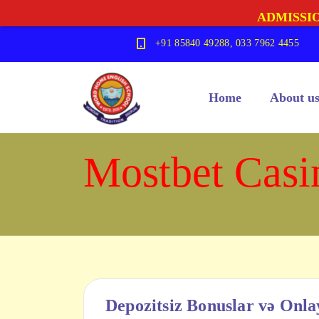
ADMISSIO
+91 85840 49288, 033 7962 4455
Home
About u
Mostbet Casi
Depozitsiz Bonuslar və Onla